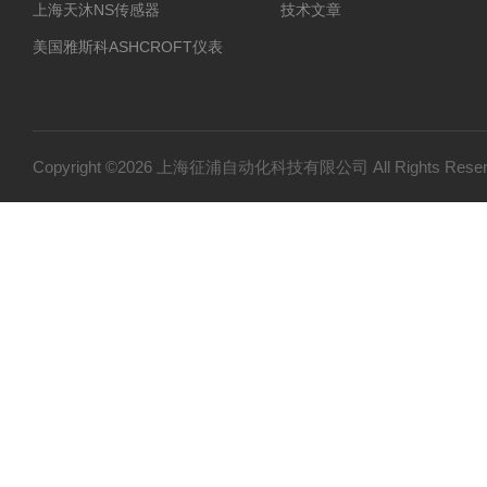
上海天沐NS传感器
技术文章
美国雅斯科ASHCROFT仪表
北京布莱迪BLD仪表
德国WIKA威卡仪表
国产产品
Copyright ©2026 上海征浦自动化科技有限公司 All Rights Re
ASHCROFT雅斯科
罗斯蒙特Rosemount
威格VEGA
AFRISO菲索
泽赞
SMC