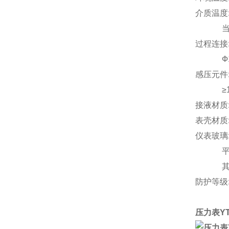
介质温度:
当使用环
过程连接:Ф
Ф100~
感压元件:
≥10M
接液材质
表壳材质:3
仪表玻璃
平板玻
其他
防护等级:I
压力表YT