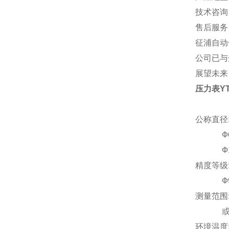
技术咨询
售后服务
征浦自动
公司已与
展望未来
压力表YT
公称直径:
Ф60、
Ф150
精度等级:Ф
Ф98~Ф
测量范围:-
或其它
环境温度: