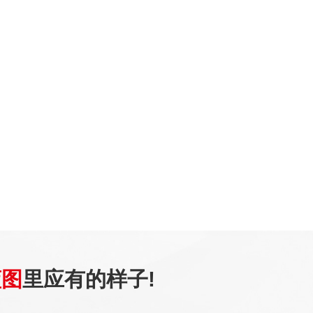
蓝图
里应有的样子!