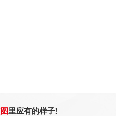
蓝图
里应有的样子!