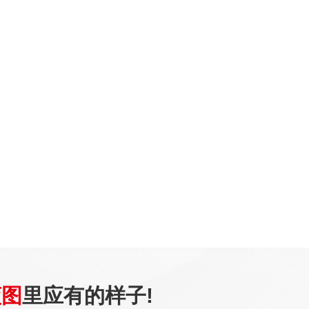
蓝图
里应有的样子!