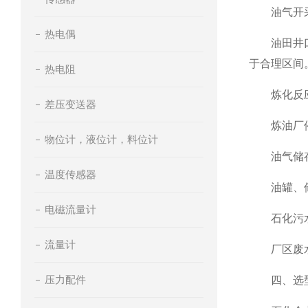
油气开采
热电偶
油田井口、
于合理区间
热电阻
炼化反应
差压变送器
炼油厂催化
物位计，液位计，料位计
油气储存
温度传感器
油罐、储气
电磁流量计
石化污水
流量计
厂区废水处
压力配件
四、选型