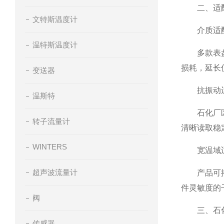
二、适配
文特斯温度计
介质适配
温特斯温度计
多款表盘内
损耗，延长
变送器
抗振动运
温斯特
石化厂区泵
转子流量计
清晰读取稳
WINTERS
宽温域适
超声波流量计
产品可搭配
件灵敏度的
阀
三、石化
传感器