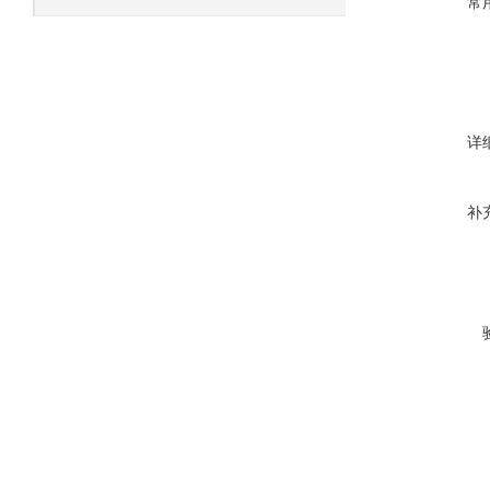
常
详
补