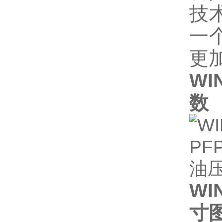
技
一
更
WI
数
WI
寸