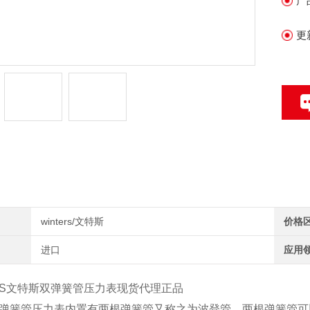
产
专
更
情
winters/文特斯
价格
进口
应用
RS文特斯
双弹簧管
压力表现货代理正品
弹簧管压力表内置有两根弹簧管又称之为波登管，两根弹簧管可