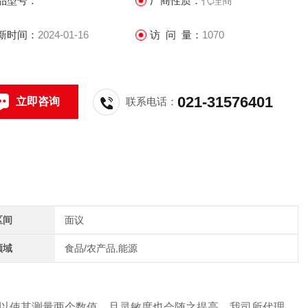
品型号：
厂商性质：
代理商
业技术服务，欢迎咨询，欢迎同行交流。
新时间：
2024-01-16
访 问 量：
1070
021-31576401
立即咨询
联系电话：
区间
面议
领域
食品/农产品,能源
以使其测量两个数值，且灵敏度也会随之提高，我司所代理