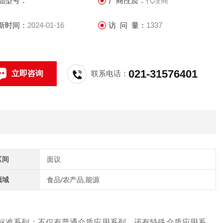
品型号：
厂商性质：
代理商
业技术服务，欢迎咨询，欢迎同行交流。
新时间：
2024-01-16
访 问 量：
1337
021-31576401
立即咨询
联系电话：
区间
面议
领域
食品/农产品,能源
常规系列，还有标准系列；不仅有普通介质应用系列，还有特殊介质应用系