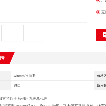
产
专
更
情
winters/文特斯
价格
进口
应用
ERS文特斯全系列压力表总代理
完整(PressureGauge Series Full)。它不仅有