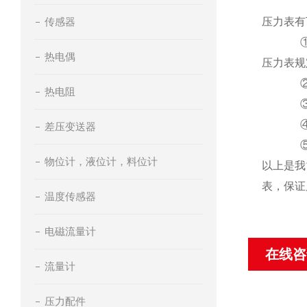
传感器
压力表有
①有限
热电偶
压力表规
②表面
热电阻
③铅封
④表内
差压变送器
⑤其他
物位计，液位计，料位计
以上是我
表，保证
温度传感器
电磁流量计
在线咨
流量计
压力配件