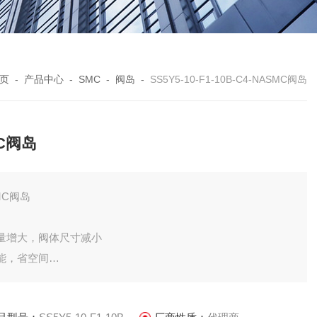
页
-
产品中心
-
SMC
-
阀岛
-
SS5Y5-10-F1-10B-C4-NASMC阀岛
C阀岛
MC阀岛
量增大，阀体尺寸减小
能，省空间
消耗功率: 0.1W(带节电回路)、0.35W(标准)
寿命: 2亿次(间隙密封), 7000万次(弹性密封)