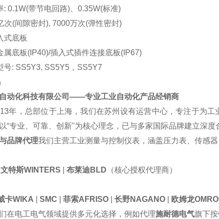
: 0.1W(带节电回路)、0.35W(标准)
2亿次(间隙密封), 7000万次(弹性密封)
入式底板
属底板(IP40)/插入式插件连接底板(IP67)
: SS5Y3, SS5Y5，SS5Y7
岛
自动化科技有限公司
——专业工业自动
化产品经销商
013年，总部位于上海，我们在苏州设有运营中心，专注于为
以“专业、可靠、创新"为核心理念，已与多家国际品牌建立深度
与品牌代理
我们主营工业测量与控制仪表，涵盖压力表、传感器
|
文特斯
WINTERS
|
布莱迪
BLD
（核心
授权代理商
）
威卡
WIKA
|
SMC
|
菲索
AFRISO
|
长野
NAGANO
|
欧姆龙
OMRO
们在电工电气领域提供多元化选择，
例如
代理
施耐德电气
旗下按