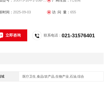
品型号：
SS5Y5-10-F1-10B-C4-NA
厂商性质：
代理商
对应插入式底板
插入式金属底板(IP40)/插入式插件连接底板(IP67)
新时间：
2025-09-03
访 问 量：
655
装式型号: SS5Y3, SS5Y5，SS5Y7
021-31576401
立即咨询
联系电话：
领域
医疗卫生,食品/农产品,生物产业,石油,综合