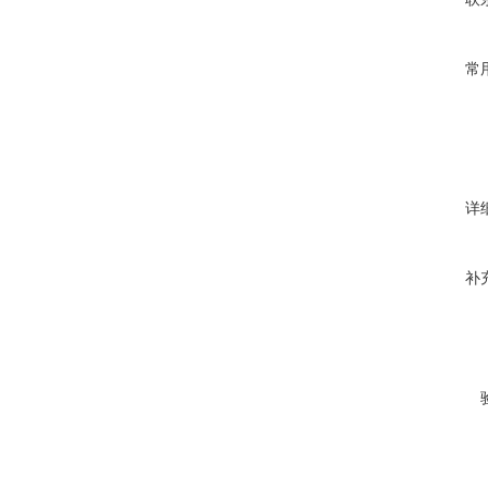
常
详
补