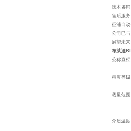
技术咨询
售后服务
征浦自动
公司已与
展望未来
布莱迪BL
公称直径：
Φ60、
精度等级：
Φ98～
测量范围：如
Φ100～Φ
或其它等
介质温度：
当使用环