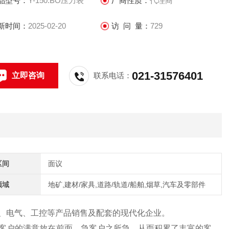
品型号：
Y-150.BO压力表
厂商性质：
代理商
新时间：
2025-02-20
访 问 量：
729
021-31576401
立即咨询
联系电话：
区间
面议
领域
地矿,建材/家具,道路/轨道/船舶,烟草,汽车及零部件
表、电气、工控等产品销售及配套的现代化企业。
终将客户的满意放在前面，急客户之所急，从而积累了丰富的客