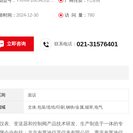
品型号：
YXHN-100.AO压力表
厂商性质：
代理商
新时间：
2024-12-30
访 问 量：
780
021-31576401
立即咨询
联系电话：
区间
面议
领域
文体,包装/造纸/印刷,钢铁/金属,烟草,电气
仪表、变送器和控制阀产品技术研发、生产制造于一体的专
属企业包括：北京布莱迪仪器仪表有限公司、重庆布莱迪仪