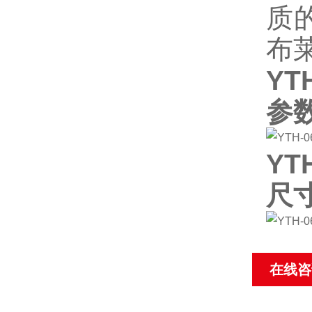
质
布
YT
参
YT
尺
在线咨