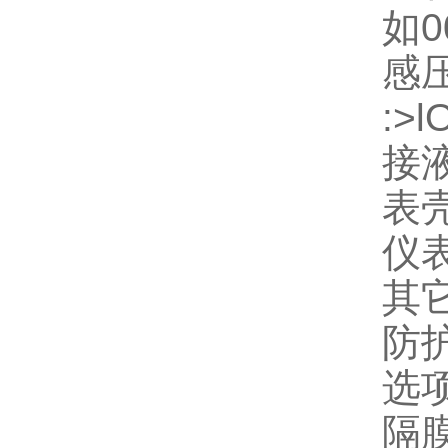
如0
感压
:>
接液
表壳
仪表
其
防护
选
隔