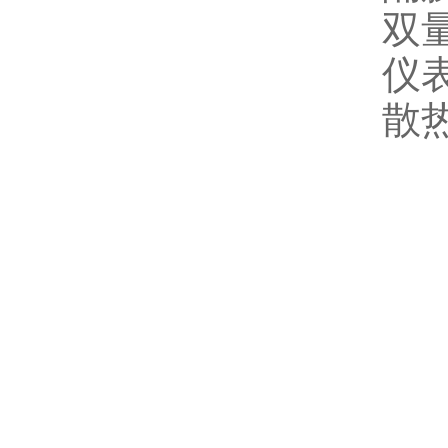
双
仪
散