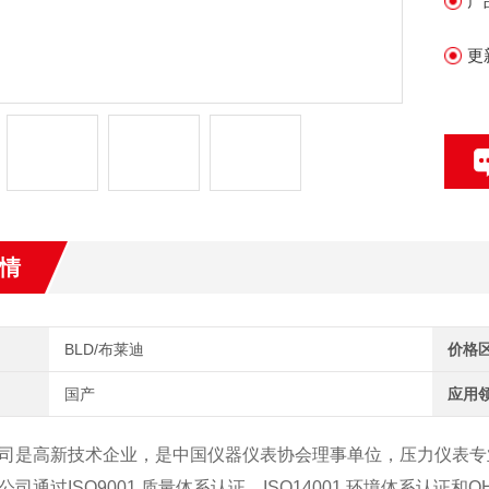
产
重
司
更
情
BLD/布莱迪
价格
国产
应用
司是高新技术企业，是中国仪器仪表协会理事单位，压力仪表专
司通过ISO9001 质量体系认证、ISO14001 环境体系认证和OHS