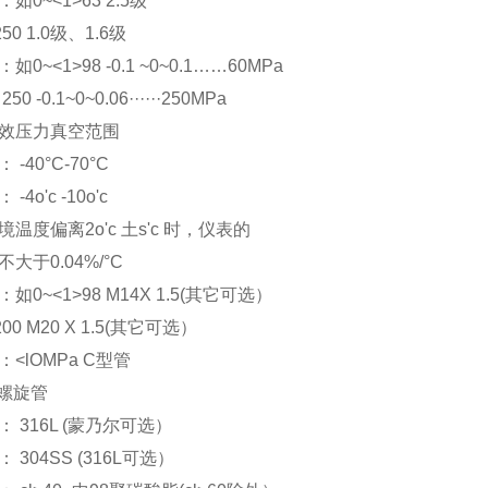
如0~<1>63 2.5级
50 1.0级、1.6级
0~<1>98 -0.1 ~0~0.1……60MPa
0 -0.1~0~0.06······250MPa
效压力真空范围
-40°C-70°C
4o'c -10o'c
温度偏离2o'c 土s'c 时，仪表的
大于0.04%/°C
如0~<1>98 M14X 1.5(其它可选）
00 M20 X 1.5(其它可选）
<lOMPa C型管
a螺旋管
 316L (蒙乃尔可选）
 304SS (316L可选）