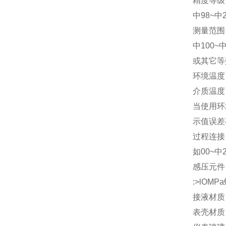
精度等级：
中98~中2
测量范围：如
中100~中25
或其它等
环境温度： 
介质温度： -
当使用环境
示值误差不
过程连接：
如00~中2
感压元件：
:>lOMP
接液材质：
表壳材质：