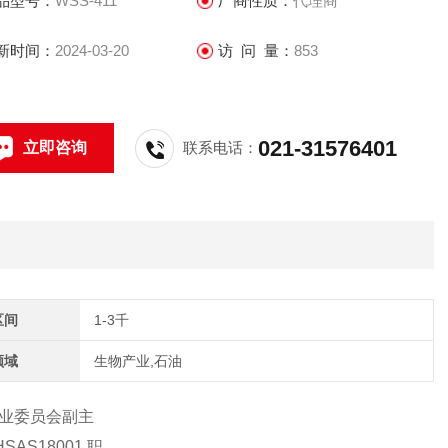
品型号：
WSS-411
厂商性质：
代理商
庆布莱迪仪器仪表有限公
和浙江布莱迪仪器仪表有限公司。
新时间：
2024-03-20
访 问 量：
853
021-31576401
立即咨询
联系电话：
区间
1-3千
领域
生物产业,石油
业委员会副主
AS18001 职