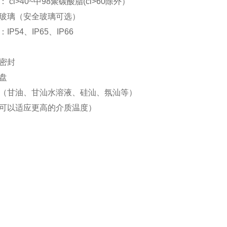
 cl>40~中98聚碳酸脂(cl>60除外）
玻璃（安全玻璃可选）
IP54、IP65、IP66
密封
盘
（甘油、甘汕水溶液、硅汕、氛汕等）
可以适应更高的介质温度）