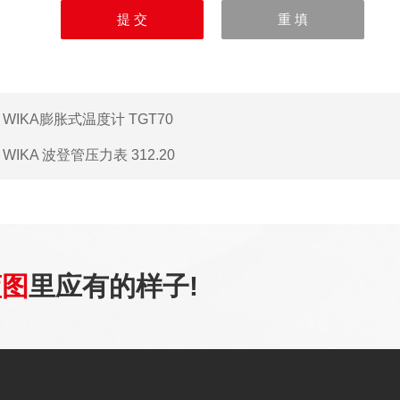
：
WIKA膨胀式温度计 TGT70
：
WIKA 波登管压力表 312.20
蓝图
里应有的样子!