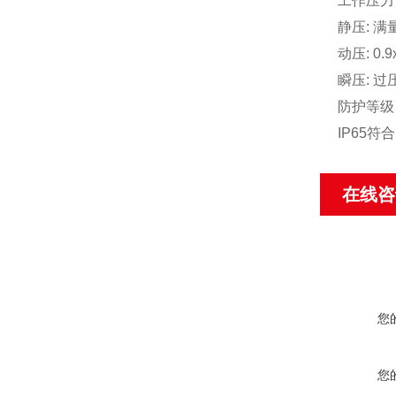
工作压力
静压: 满
动压: 0.
瞬压: 过
防护等级
IP65
符合
在线咨
您
您