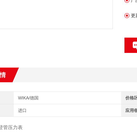
产
更
情
WIKA/德国
价格
进口
应用
波登管压力表