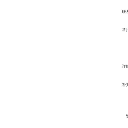
联
常
详
补