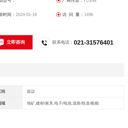
品型号：
厂商性质：
代理商
新时间：
2024-01-16
访 问 量：
1496
021-31576401
立即咨询
联系电话：
区间
面议
领域
地矿,建材/家具,电子/电池,道路/轨道/船舶