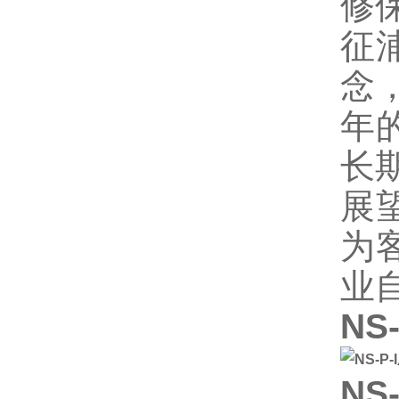
修
征
念
年
长
展
为
业
NS
NS