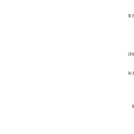
常
详
补