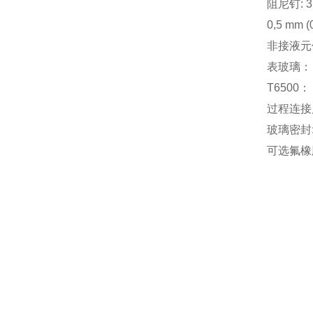
阻尼钉: 3
0,5 mm (
非接液元
表玻璃：
T650
过程连接
玻璃密封:
可选氟橡胶(V