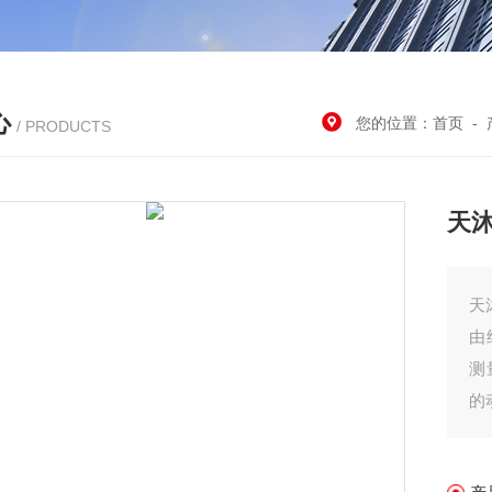
心
您的位置：
首页
-
/ PRODUCTS
天沐
由
测
的