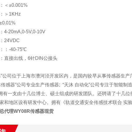
＜±0.001%
：＞1KHz
0.01%
-20mA,0-5V,0-10V
24VDC
：-40-75℃
：直接出线，6针DIN公接头
沐”公司位于上海市漕河泾开发区内，是国内较早从事传感器生产
沐传感器”公司专业生产传感
器; “天沐
自动化”公司专注于智能制
有一支由十几位博士、硕士组成的研发团队。还聘请了十几位
家和地区设有研发中心。拥有《轨道交通安全
传感技术联合
实
总代理WY08R传感器现货
询